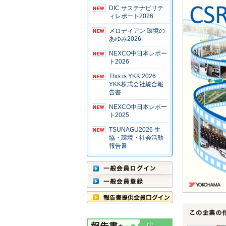
DIC サステナビリテ
ィレポート2026
メロディアン 環境の
あゆみ2026
NEXCO中日本レポー
ト2026
This is YKK 2026
YKK株式会社統合報
告書
NEXCO中日本レポー
ト2025
TSUNAGU2026 生
協・環境・社会活動
報告書