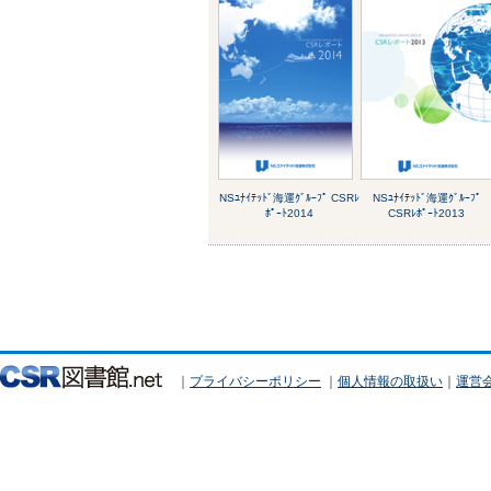
NSﾕﾅｲﾃｯﾄﾞ海運ｸﾞﾙｰﾌﾟ CSRﾚ
NSﾕﾅｲﾃｯﾄﾞ海運ｸﾞﾙｰﾌﾟ
ﾎﾟｰﾄ2014
CSRﾚﾎﾟｰﾄ2013
｜
プライバシーポリシー
｜
個人情報の取扱い
｜
運営