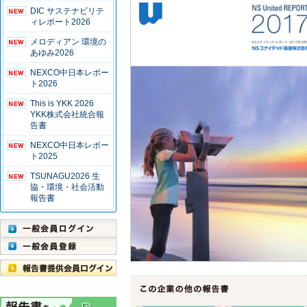
DIC サステナビリテ
ィレポート2026
メロディアン 環境の
あゆみ2026
NEXCO中日本レポー
ト2026
This is YKK 2026
YKK株式会社統合報
告書
NEXCO中日本レポー
ト2025
TSUNAGU2026 生
協・環境・社会活動
報告書