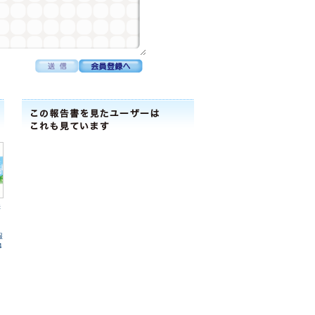
株
業
報
4