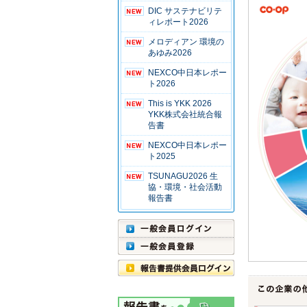
DIC サステナビリテ
ィレポート2026
メロディアン 環境の
あゆみ2026
NEXCO中日本レポー
ト2026
This is YKK 2026
YKK株式会社統合報
告書
NEXCO中日本レポー
ト2025
TSUNAGU2026 生
協・環境・社会活動
報告書