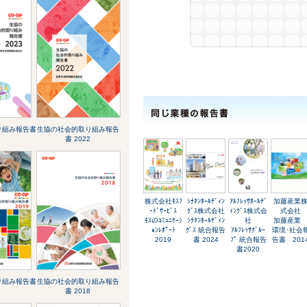
り組み報告書
生協の社会的取り組み報告
書 2022
株式会社ﾓｽﾌ
ｼﾅﾈﾝﾎｰﾙﾃﾞｨﾝ
ｱﾙﾌﾚｯｻﾎｰﾙﾃﾞ
加藤産業
ｰﾄﾞｻｰﾋﾞｽ
ｸﾞｽ株式会社
ｨﾝｸﾞｽ株式会
式会社
ﾓｽのｺﾐｭﾆｹｰｼ
ｼﾅﾈﾝﾎｰﾙﾃﾞｨﾝ
社
加藤産
ｮﾝﾚﾎﾟｰﾄ
ｸﾞｽ 統合報告
ｱﾙﾌﾚｯｻｸﾞﾙｰ
環境･社会
2019
書 2024
ﾌﾟ 統合報告
告書 201
書2020
り組み報告書
生協の社会的取り組み報告
書 2018