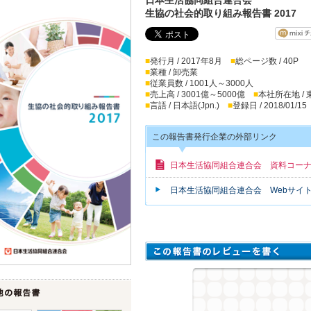
生協の社会的取り組み報告書 2017
■
発行月 / 2017年8月
■
総ページ数 / 40P
■
業種 / 卸売業
■
従業員数 / 1001人～3000人
■
売上高 / 3001億～5000億
■
本社所在地 /
■
言語 / 日本語(Jpn.)
■
登録日 / 2018/01/15
この報告書発行企業の外部リンク
日本生活協同組合連合会 資料コー
日本生活協同組合連合会 Webサイ