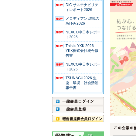
DIC サステナビリテ
ィレポート2026
メロディアン 環境の
あゆみ2026
NEXCO中日本レポー
ト2026
This is YKK 2026
YKK株式会社統合報
告書
NEXCO中日本レポー
ト2025
TSUNAGU2026 生
協・環境・社会活動
報告書