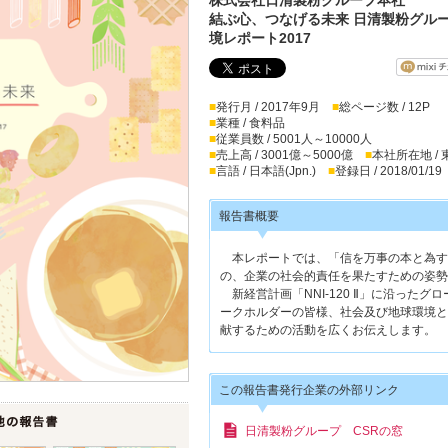
結ぶ心、つなげる未来 日清製粉グル
境レポート2017
■
発行月 / 2017年9月
■
総ページ数 / 12P
■
業種 / 食料品
■
従業員数 / 5001人～10000人
■
売上高 / 3001億～5000億
■
本社所在地 /
■
言語 / 日本語(Jpn.)
■
登録日 / 2018/01/19
報告書概要
本レポートでは、「信を万事の本と為す
の、企業の社会的責任を果たすための姿勢
新経営計画「NNI-120 Ⅱ」に沿った
ークホルダーの皆様、社会及び地球環境と
献するための活動を広くお伝えします。
この報告書発行企業の外部リンク
日清製粉グループ CSRの窓