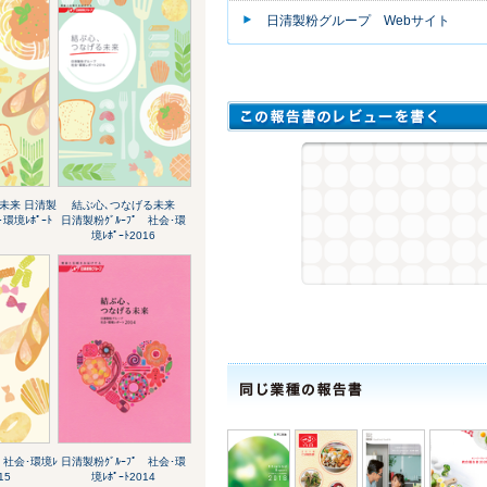
日清製粉グループ Webサイト
未来 日清製
結ぶ心､つなげる未来
･環境ﾚﾎﾟｰﾄ
日清製粉ｸﾞﾙｰﾌﾟ 社会･環
境ﾚﾎﾟｰﾄ2016
 社会･環境ﾚ
日清製粉ｸﾞﾙｰﾌﾟ 社会･環
15
境ﾚﾎﾟｰﾄ2014