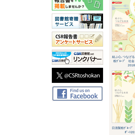
結ぶ心､つなげる
粉ｸﾞﾙｰﾌﾟ 社会
2018
日清製粉ｸﾞﾙｰﾌﾟ
ﾎﾟｰﾄ20