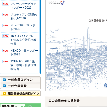
DIC サステナビリテ
ィレポート2026
メロディアン 環境の
あゆみ2026
NEXCO中日本レポー
ト2026
This is YKK 2026
YKK株式会社統合報
告書
NEXCO中日本レポー
ト2025
TSUNAGU2026 生
協・環境・社会活動
報告書