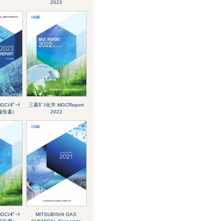
2023
GCﾚﾎﾟｰﾄ
三菱ｶﾞｽ化学 MGCReport
合報告書）
2022
GCﾚﾎﾟｰﾄ
MITSUBISHI GAS