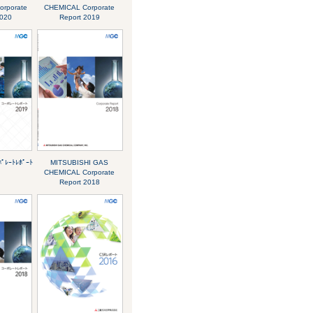
rporate
CHEMICAL Corporate
2020
Report 2019
ﾚｰﾄﾚﾎﾟｰﾄ
MITSUBISHI GAS
CHEMICAL Corporate
Report 2018