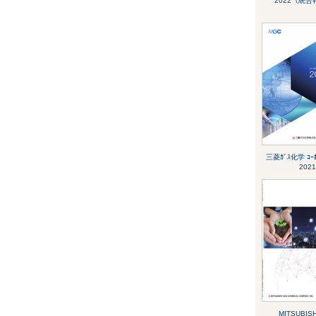
2022（統
三菱ｶﾞｽ化学 ｺｰﾎﾟ
2021
MITSUBISH