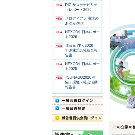
DIC サステナビリテ
ィレポート2026
メロディアン 環境の
あゆみ2026
NEXCO中日本レポー
ト2026
This is YKK 2026
YKK株式会社統合報
告書
NEXCO中日本レポー
ト2025
TSUNAGU2026 生
協・環境・社会活動
報告書