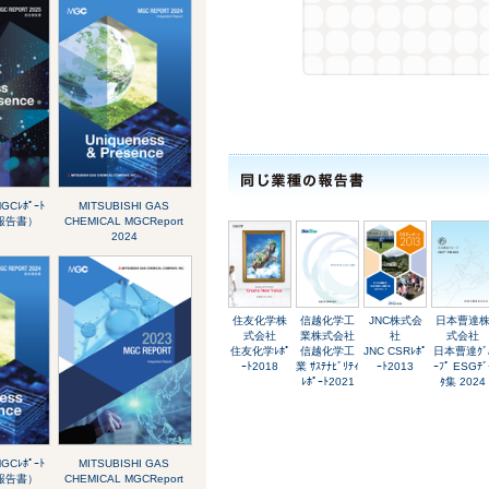
GCﾚﾎﾟｰﾄ
MITSUBISHI GAS
合報告書）
CHEMICAL MGCReport
2024
住友化学株
信越化学工
JNC株式会
日本曹達
式会社
業株式会社
社
式会社
住友化学ﾚﾎﾟ
信越化学工
JNC CSRﾚﾎﾟ
日本曹達ｸﾞ
ｰﾄ2018
業 ｻｽﾃﾅﾋﾞﾘﾃｨ
ｰﾄ2013
ｰﾌﾟ ESGﾃﾞ
ﾚﾎﾟｰﾄ2021
ﾀ集 2024
GCﾚﾎﾟｰﾄ
MITSUBISHI GAS
合報告書）
CHEMICAL MGCReport