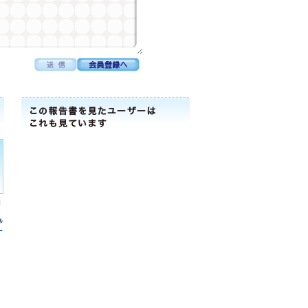
株
ﾙ
ｰ