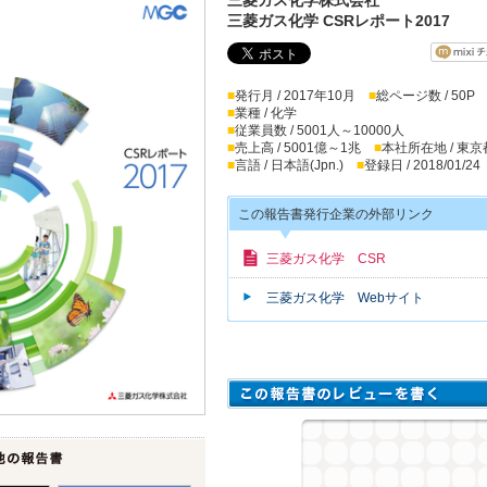
三菱ガス化学 CSRレポート2017
■
発行月 / 2017年10月
■
総ページ数 / 50P
■
業種 / 化学
■
従業員数 / 5001人～10000人
■
売上高 / 5001億～1兆
■
本社所在地 / 東京
■
言語 / 日本語(Jpn.)
■
登録日 / 2018/01/24
この報告書発行企業の外部リンク
三菱ガス化学 CSR
三菱ガス化学 Webサイト