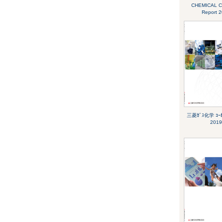
CHEMICAL Co
Report 
三菱ｶﾞｽ化学 ｺｰﾎﾟ
2019