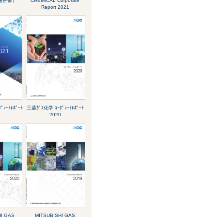
合報告書）
CHEMICAL Corporate
Report 2021
ﾚｰﾄﾚﾎﾟｰﾄ
三菱ｶﾞｽ化学 ｺｰﾎﾟﾚｰﾄﾚﾎﾟｰﾄ
2020
I GAS
MITSUBISHI GAS