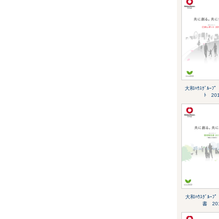
大和ﾊｳｽｸﾞﾙｰﾌﾟ
ﾄ 20
大和ﾊｳｽｸﾞﾙｰ
書 20