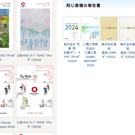
株式会社 安
三機工業株
株式会社森
株式会社
藤･間
式会社
組
組
安藤ﾊｻﾞﾏ ｻ
三機工業
森組 CSRﾚ
森組 CSR
ﾃﾅﾋﾞﾘﾃｨﾚﾎﾟ
大和ﾊｳｽｸﾞﾙｰﾌﾟ ｻｽﾃﾅﾋﾞﾘﾃｨﾚ
ｽﾃﾅﾋﾞﾘﾃｨﾚﾎﾟ
SANKI
ﾎﾟｰﾄ2021
ﾎﾟｰﾄ2018
0
ﾎﾟｰﾄ2019
ｰﾄ2024
REPORT
2016
e Group
大和ﾊｳｽｸﾞﾙｰﾌﾟ ｻｽﾃﾅﾋﾞﾘﾃｨﾚ
Report 2018
ﾎﾟｰﾄ2018