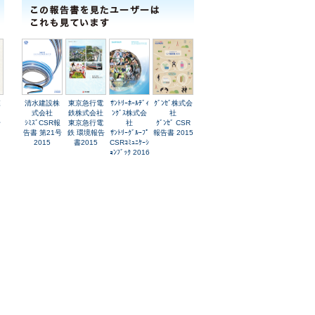
森
清水建設株
東京急行電
ｻﾝﾄﾘｰﾎｰﾙﾃﾞｨ
ｸﾞﾝｾﾞ株式会
式会社
鉄株式会社
ﾝｸﾞｽ株式会
社
ﾚ
ｼﾐｽﾞCSR報
東京急行電
社
ｸﾞﾝｾﾞ CSR
告書 第21号
鉄 環境報告
ｻﾝﾄﾘｰｸﾞﾙｰﾌﾟ
報告書 2015
2015
書2015
CSRｺﾐｭﾆｹｰｼ
ｮﾝﾌﾞｯｸ 2016