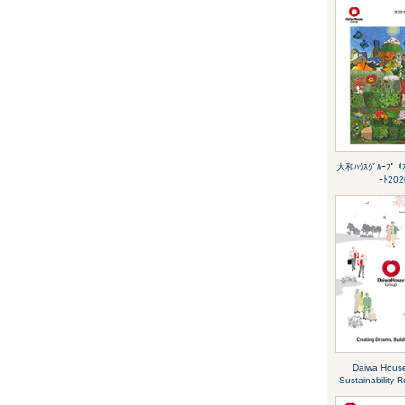
大和ﾊｳｽｸﾞﾙｰﾌﾟ ｻｽ
ｰﾄ202
Daiwa Hous
Sustainability 