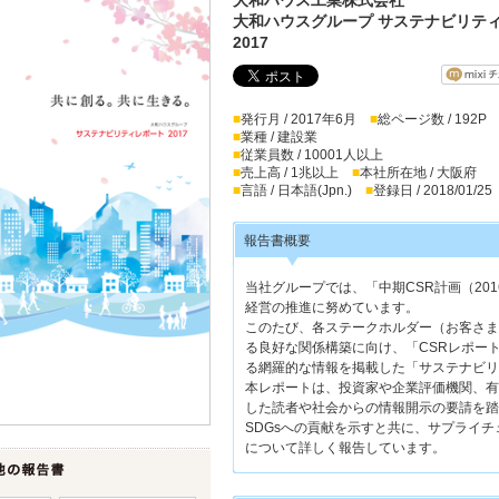
大和ハウスグループ サステナビリテ
2017
■
発行月 / 2017年6月
■
総ページ数 / 192P
■
業種 / 建設業
■
従業員数 / 10001人以上
■
売上高 / 1兆以上
■
本社所在地 / 大阪府
■
言語 / 日本語(Jpn.)
■
登録日 / 2018/01/25
報告書概要
当社グループでは、「中期CSR計画（20
経営の推進に努めています。
このたび、各ステークホルダー（お客さま
る良好な関係構築に向け、「CSRレポート
る網羅的な情報を掲載した「サステナビリ
本レポートは、投資家や企業評価機関、有
した読者や社会からの情報開示の要請を踏
SDGsへの貢献を示すと共に、サプライチ
について詳しく報告しています。