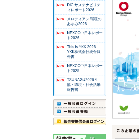
DIC サステナビリテ
ィレポート2026
メロディアン 環境の
あゆみ2026
NEXCO中日本レポー
ト2026
This is YKK 2026
YKK株式会社統合報
告書
NEXCO中日本レポー
ト2025
TSUNAGU2026 生
協・環境・社会活動
報告書