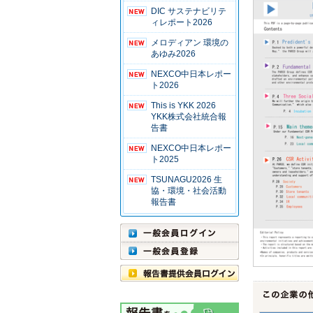
DIC サステナビリテ
ィレポート2026
メロディアン 環境の
あゆみ2026
NEXCO中日本レポー
ト2026
This is YKK 2026
YKK株式会社統合報
告書
NEXCO中日本レポー
ト2025
TSUNAGU2026 生
協・環境・社会活動
報告書