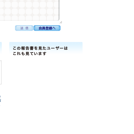
そ
う
貢
組