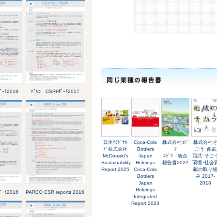
ﾟｰﾄ2018
ﾊﾟﾙｺ CSRﾚﾎﾟｰﾄ2017
日本ﾏｸﾄﾞﾅﾙ
Coca-Cola
株式会社ｺｼﾞ
株式会社
ﾄﾞ株式会社
Bottlers
ﾏ
ごう･西武
McDonald's
Japan
ｺｼﾞﾏ 統合
西武･そご
Sustainability
Holdings
報告書2022
環境･社会
Report 2025
Coca-Cola
献の取り
Bottlers
み 2017-
Japan
2018
Holdings
ﾟｰﾄ2016
PARCO CSR reports 2016
Integrated
Report 2023