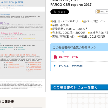
PARCO CSR reports 2017
■
発行月 / 2017年11月
■
総ページ数 / 76P
■
業種 / 小売業
■
従業員数 / 1001人～3000人
■
売上高 / 1001億～3000億
■
本社所在地 /
■
言語 / 英語(Engl.)
■
登録日 / 2018/03/15
この報告書発行企業の外部リンク
PARCO CSR
PARCO Website