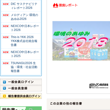
DIC サステナビリテ
ィレポート2026
メロディアン 環境の
あゆみ2026
NEXCO中日本レポー
ト2026
This is YKK 2026
YKK株式会社統合報
告書
NEXCO中日本レポー
ト2025
TSUNAGU2026 生
協・環境・社会活動
報告書