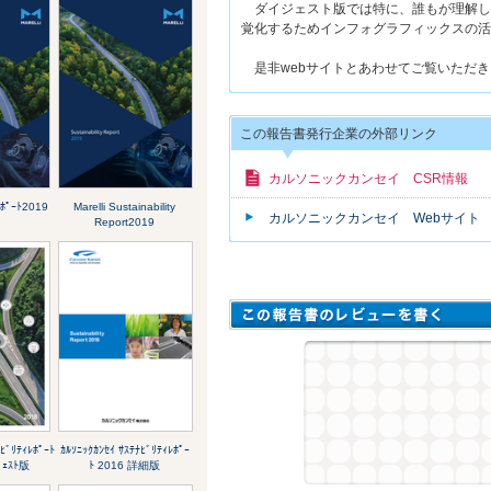
ダイジェスト版では特に、誰もが理解し
覚化するためインフォグラフィックスの活
是非webサイトとあわせてご覧いただき
この報告書発行企業の外部リンク
カルソニックカンセイ CSR情報
ﾚﾎﾟｰﾄ2019
Marelli Sustainability
カルソニックカンセイ Webサイト
Report2019
ﾅﾋﾞﾘﾃｨﾚﾎﾟｰﾄ
ｶﾙｿﾆｯｸｶﾝｾｲ ｻｽﾃﾅﾋﾞﾘﾃｨﾚﾎﾟｰ
ﾞｪｽﾄ版
ﾄ 2016 詳細版