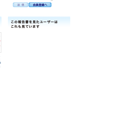
工
社
G
k