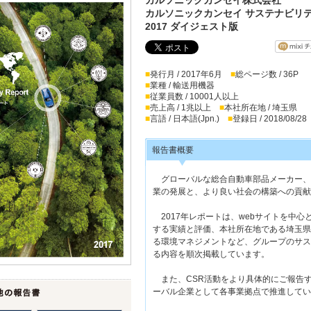
カルソニックカンセイ サステナビリ
2017 ダイジェスト版
■
発行月 / 2017年6月
■
総ページ数 / 36P
■
業種 / 輸送用機器
■
従業員数 / 10001人以上
■
売上高 / 1兆以上
■
本社所在地 / 埼玉県
■
言語 / 日本語(Jpn.)
■
登録日 / 2018/08/28
報告書概要
グローバルな総合自動車部品メーカー、
業の発展と、より良い社会の構築への貢献
2017年レポートは、webサイトを中心
する実績と評価、本社所在地である埼玉県
る環境マネジメントなど、グループのサス
る内容を順次掲載しています。
また、CSR活動をより具体的にご報告
ーバル企業として各事業拠点で推進してい