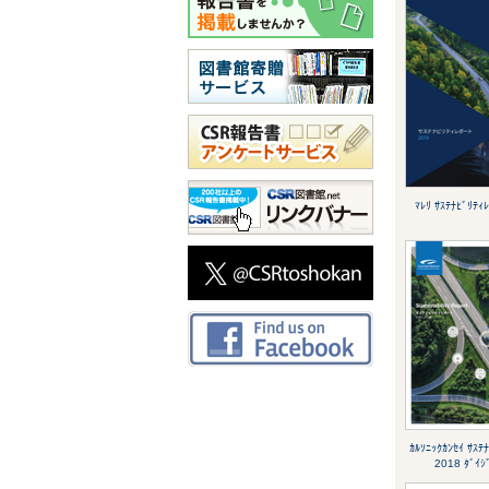
ﾏﾚﾘ ｻｽﾃﾅﾋﾞﾘﾃｨ
ｶﾙｿﾆｯｸｶﾝｾｲ ｻｽﾃ
2018 ﾀﾞｲｼ