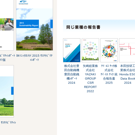
ﾅﾋﾞﾘﾃｨﾚﾎﾟｰﾄ
ｶﾙｿﾆｯｸｶﾝｾｲ 2015 ｻｽﾃﾅﾋﾞﾘﾃ
ﾗｲﾄ版
ｨﾚﾎﾟｰﾄ
株式会社豊
矢崎総業株
ﾃｲ･ｴｽ ﾃｯｸ株
本田技研
田自動織機
式会社
式会社
業株式会
豊田自動織
YAZAKI
ﾃｲ･ｴｽ ﾃｯｸ 統
Honda ES
機ﾚﾎﾟｰﾄ
GROUP
合報告書
Data Boo
2024
CSR
2025
2024
REPORT
2022
 ｻｽﾃﾅﾋﾞﾘﾃｨﾚ