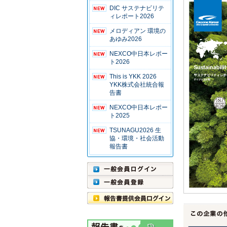
DIC サステナビリテ
ィレポート2026
メロディアン 環境の
あゆみ2026
NEXCO中日本レポー
ト2026
This is YKK 2026
YKK株式会社統合報
告書
NEXCO中日本レポー
ト2025
TSUNAGU2026 生
協・環境・社会活動
報告書