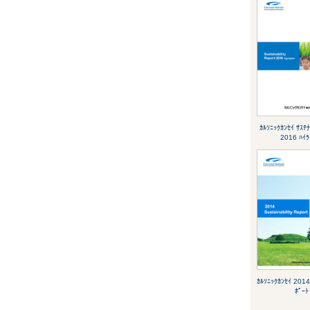
ｶﾙｿﾆｯｸｶﾝｾｲ ｻｽﾃ
2016 ﾊｲ
ｶﾙｿﾆｯｸｶﾝｾｲ 2014
ﾎﾟｰﾄ