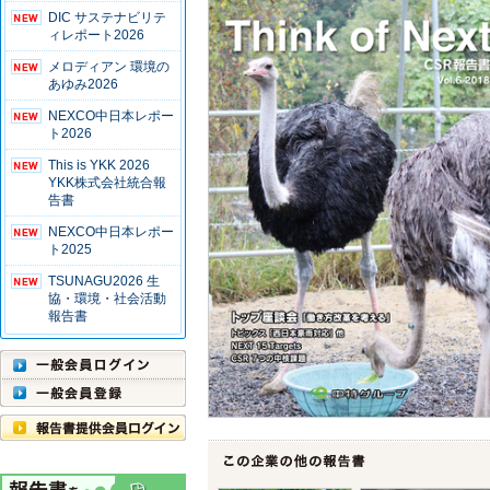
DIC サステナビリテ
ィレポート2026
メロディアン 環境の
あゆみ2026
NEXCO中日本レポー
ト2026
This is YKK 2026
YKK株式会社統合報
告書
NEXCO中日本レポー
ト2025
TSUNAGU2026 生
協・環境・社会活動
報告書