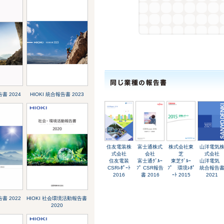
告書 2024
HIOKI 統合報告書 2023
住友電装株
富士通株式
株式会社東
山洋電気
式会社
会社
芝
式会社
住友電装
富士通ｸﾞﾙｰ
東芝ｸﾞﾙｰ
山洋電
CSRﾚﾎﾟｰﾄ
ﾌﾟ CSR報告
ﾌﾟ 環境ﾚﾎﾟ
統合報告
2016
書 2016
ｰﾄ 2015
2021
告書 2022
HIOKI 社会環境活動報告書
2020