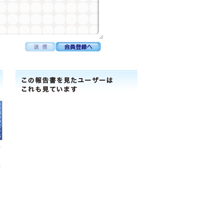
株
気
書