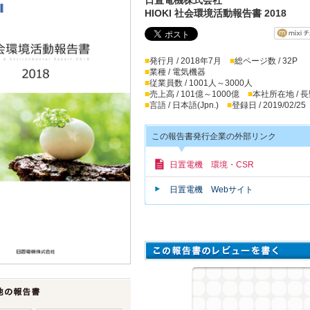
HIOKI 社会環境活動報告書 2018
■
発行月 / 2018年7月
■
総ページ数 / 32P
■
業種 / 電気機器
■
従業員数 / 1001人～3000人
■
売上高 / 101億～1000億
■
本社所在地 / 
■
言語 / 日本語(Jpn.)
■
登録日 / 2019/02/25
この報告書発行企業の外部リンク
日置電機 環境・CSR
日置電機 Webサイト