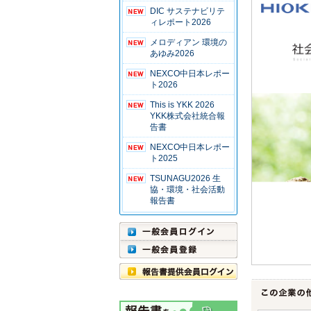
DIC サステナビリテ
ィレポート2026
メロディアン 環境の
あゆみ2026
NEXCO中日本レポー
ト2026
This is YKK 2026
YKK株式会社統合報
告書
NEXCO中日本レポー
ト2025
TSUNAGU2026 生
協・環境・社会活動
報告書