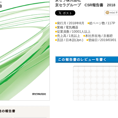
京セラグループ CSR報告書 2018
■
発行月 / 2018年8月
■
総ページ数 / 117P
■
業種 / 電気機器
■
従業員数 / 10001人以上
■
売上高 / 1兆以上
■
本社所在地 / 京都府
■
言語 / 日本語(Jpn.)
■
登録日 / 2019/03/01