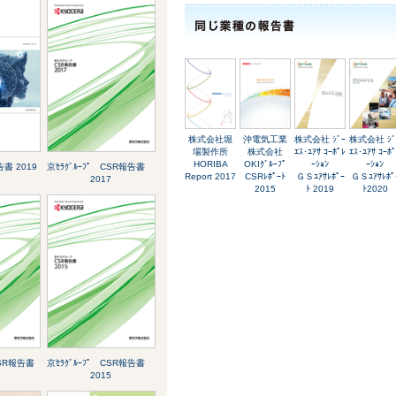
株式会社堀
沖電気工業
株式会社 ｼﾞｰ
株式会社 ｼﾞ
場製作所
株式会社
ｴｽ･ﾕｱｻ ｺｰﾎﾟﾚ
ｴｽ･ﾕｱｻ ｺｰﾎ
HORIBA
OKIｸﾞﾙｰﾌﾟ
ｰｼｮﾝ
ｰｼｮﾝ
書 2019
京ｾﾗｸﾞﾙｰﾌﾟ CSR報告書
Report 2017
CSRﾚﾎﾟｰﾄ
ＧＳﾕｱｻﾚﾎﾟｰ
ＧＳﾕｱｻﾚﾎﾟ
2017
2015
ﾄ 2019
ﾄ2020
 CSR報告書
京ｾﾗｸﾞﾙｰﾌﾟ CSR報告書
2015