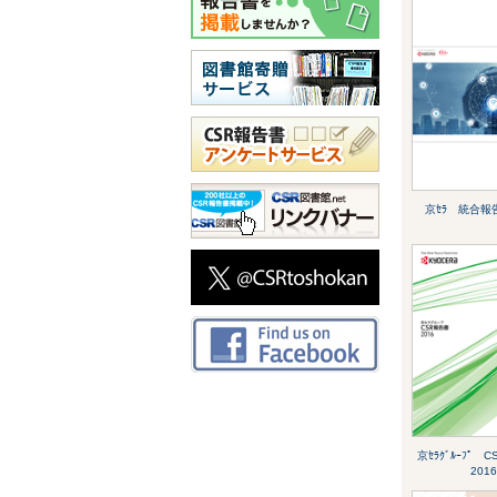
京ｾﾗ 統合報告
京ｾﾗｸﾞﾙｰﾌﾟ
2016