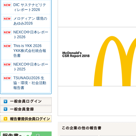
DIC サステナビリテ
ィレポート2026
メロディアン 環境の
あゆみ2026
NEXCO中日本レポー
ト2026
This is YKK 2026
YKK株式会社統合報
告書
NEXCO中日本レポー
ト2025
TSUNAGU2026 生
協・環境・社会活動
報告書