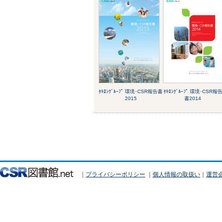
ﾀｷﾛﾝｸﾞﾙｰﾌﾟ 環境･CSR報告書
ﾀｷﾛﾝｸﾞﾙｰﾌﾟ 環境･CSR報
2015
書2014
｜
プライバシーポリシー
｜
個人情報の取扱い
｜
運営