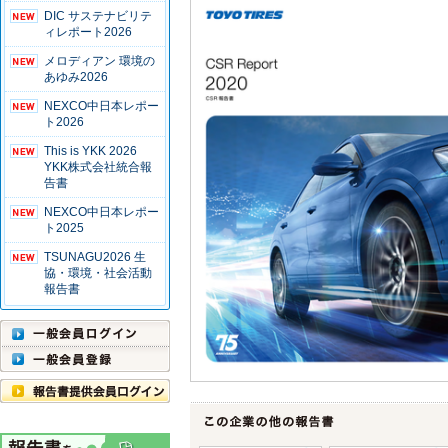
DIC サステナビリテ
ィレポート2026
メロディアン 環境の
あゆみ2026
NEXCO中日本レポー
ト2026
This is YKK 2026
YKK株式会社統合報
告書
NEXCO中日本レポー
ト2025
TSUNAGU2026 生
協・環境・社会活動
報告書