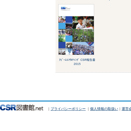
ｱﾋﾞｰﾑｺﾝｻﾙﾃｨﾝｸﾞ CSR報告書
2015
｜
プライバシーポリシー
｜
個人情報の取扱い
｜
運営