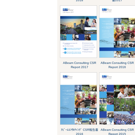
2018
書2017
ABeam Consulting CSR
ABeam Consulting CSR
Report 2017
Report 2016
ｱﾋﾞｰﾑｺﾝｻﾙﾃｨﾝｸﾞ CSR報告書
ABeam Consulting CSR
2016
Report 2015