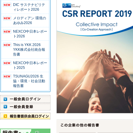
DIC サステナビリテ
ィレポート2026
メロディアン 環境の
あゆみ2026
NEXCO中日本レポー
ト2026
This is YKK 2026
YKK株式会社統合報
告書
NEXCO中日本レポー
ト2025
TSUNAGU2026 生
協・環境・社会活動
報告書