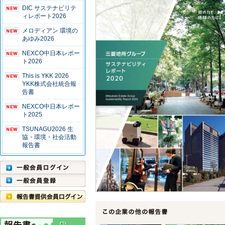
DIC サステナビリテ
ィレポート2026
メロディアン 環境の
あゆみ2026
NEXCO中日本レポー
ト2026
This is YKK 2026
YKK株式会社統合報
告書
NEXCO中日本レポー
ト2025
TSUNAGU2026 生
協・環境・社会活動
報告書