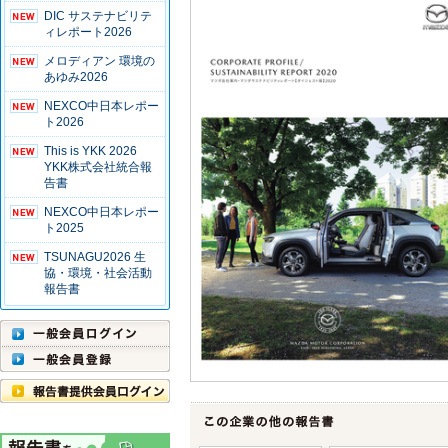
DIC サステナビリテ
ィレポート2026
メロディアン 環境の
あゆみ2026
NEXCO中日本レポー
ト2026
This is YKK 2026
YKK株式会社統合報
告書
NEXCO中日本レポー
ト2025
TSUNAGU2026 生
協・環境・社会活動
報告書