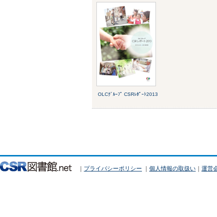
OLCｸﾞﾙｰﾌﾟ CSRﾚﾎﾟｰﾄ2013
｜
プライバシーポリシー
｜
個人情報の取扱い
｜
運営