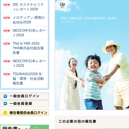
DIC サステナビリテ
ィレポート2026
メロディアン 環境の
あゆみ2026
NEXCO中日本レポー
ト2026
This is YKK 2026
YKK株式会社統合報
告書
NEXCO中日本レポー
ト2025
TSUNAGU2026 生
協・環境・社会活動
報告書