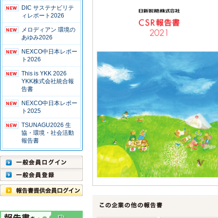
DIC サステナビリテ
ィレポート2026
メロディアン 環境の
あゆみ2026
NEXCO中日本レポー
ト2026
This is YKK 2026
YKK株式会社統合報
告書
NEXCO中日本レポー
ト2025
TSUNAGU2026 生
協・環境・社会活動
報告書