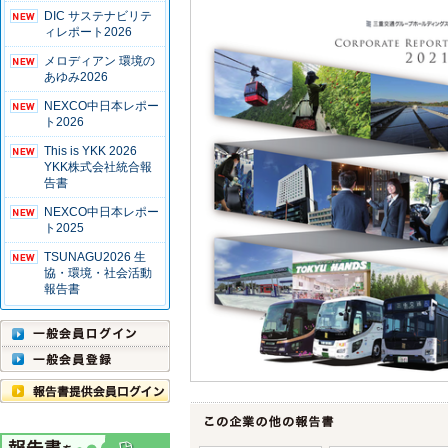
DIC サステナビリテ
ィレポート2026
メロディアン 環境の
あゆみ2026
NEXCO中日本レポー
ト2026
This is YKK 2026
YKK株式会社統合報
告書
NEXCO中日本レポー
ト2025
TSUNAGU2026 生
協・環境・社会活動
報告書