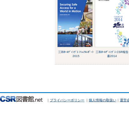
三和ﾎｰﾙﾃﾞｨﾝｸﾞｽ ｱﾆｭｱﾙﾚﾎﾟｰﾄ
三和ﾎｰﾙﾃﾞｨﾝｸﾞｽ CSR報告
2015
書2014
｜
プライバシーポリシー
｜
個人情報の取扱い
｜
運営