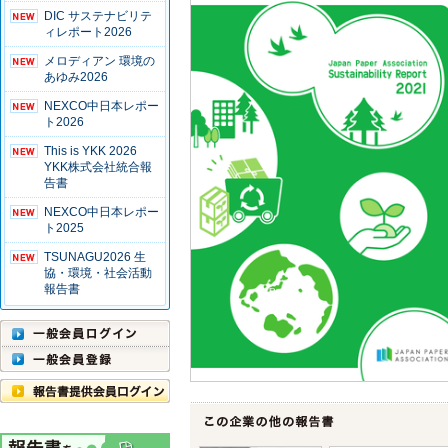
DIC サステナビリテ
ィレポート2026
メロディアン 環境の
あゆみ2026
NEXCO中日本レポー
ト2026
This is YKK 2026
YKK株式会社統合報
告書
NEXCO中日本レポー
ト2025
TSUNAGU2026 生
協・環境・社会活動
報告書