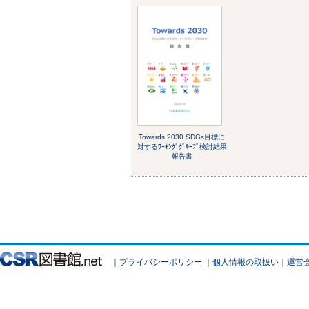
Towards 2030 SDGs目標に
対するﾜｰｷﾝｸﾞｸﾞﾙｰﾌﾟ検討結果
報告書
｜
プライバシーポリシー
｜
個人情報の取扱い
｜
運営