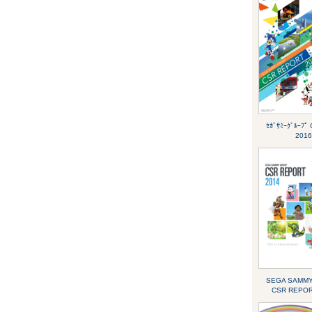
ｾｶﾞｻﾐｰｸﾞﾙｰﾌﾟ
2016
SEGA SAMM
CSR REPOR