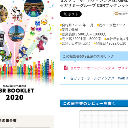
セガサミーグループ CSRブックレット 
■
発行月 / 2020年11月
■
総ページ数 / 56P
■
業種 / 機械
■
従業員数 / 5001人～10000人
■
売上高 / 3001億～5000億
■
本社所在地 /
■
言語 / 日本語(Jpn.)
■
登録日 / 2022/06/20
この報告書発行企業の外部リンク
セガサミーホールディングス サス
セガサミーホールディングス Web