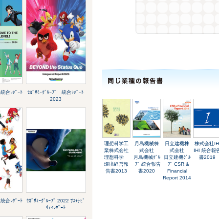
 統合ﾚﾎﾟｰﾄ
ｾｶﾞｻﾐｰｸﾞﾙｰﾌﾟ 統合ﾚﾎﾟｰﾄ
2023
理想科学工
月島機械株
日立建機株
株式会社IH
業株式会社
式会社
式会社
IHI 統合報
理想科学
月島機械ｸﾞﾙ
日立建機ｸﾞﾙ
書2019
環境経営報
ｰﾌﾟ 統合報告
ｰﾌﾟ CSR &
告書2013
書2020
Financial
Report 2014
 統合ﾚﾎﾟｰﾄ
ｾｶﾞｻﾐｰｸﾞﾙｰﾌﾟ 2022 ｻｽﾃﾅﾋﾞ
ﾘﾃｨﾚﾎﾟｰﾄ