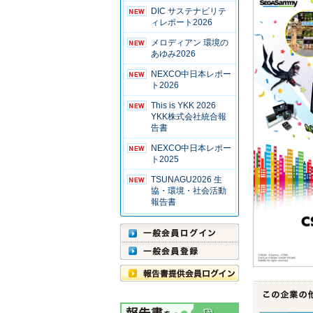
DIC サステナビリテ
ィレポート2026
メロディアン 環境の
あゆみ2026
NEXCO中日本レポー
ト2026
This is YKK 2026
YKK株式会社統合報
告書
NEXCO中日本レポー
ト2025
TSUNAGU2026 生
協・環境・社会活動
報告書