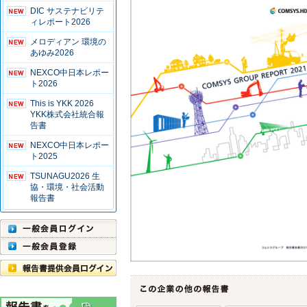
DIC サステナビリテ
ィレポート2026
メロディアン 環境の
あゆみ2026
NEXCO中日本レポー
ト2026
This is YKK 2026
YKK株式会社統合報
告書
NEXCO中日本レポー
ト2025
TSUNAGU2026 生
協・環境・社会活動
報告書