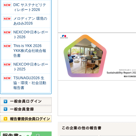
DIC サステナビリテ
ィレポート2026
メロディアン 環境の
あゆみ2026
NEXCO中日本レポー
ト2026
This is YKK 2026
YKK株式会社統合報
告書
NEXCO中日本レポー
ト2025
TSUNAGU2026 生
協・環境・社会活動
報告書