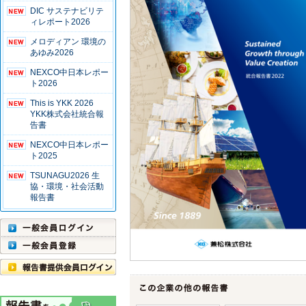
DIC サステナビリテ
ィレポート2026
メロディアン 環境の
あゆみ2026
NEXCO中日本レポー
ト2026
This is YKK 2026
YKK株式会社統合報
告書
NEXCO中日本レポー
ト2025
TSUNAGU2026 生
協・環境・社会活動
報告書