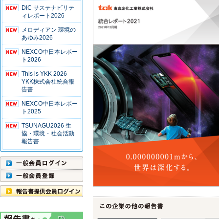
DIC サステナビリテ
ィレポート2026
メロディアン 環境の
あゆみ2026
NEXCO中日本レポー
ト2026
This is YKK 2026
YKK株式会社統合報
告書
NEXCO中日本レポー
ト2025
TSUNAGU2026 生
協・環境・社会活動
報告書