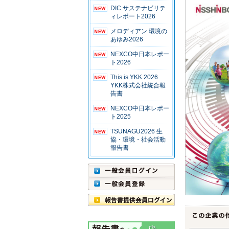
DIC サステナビリテ
ィレポート2026
メロディアン 環境の
あゆみ2026
NEXCO中日本レポー
ト2026
This is YKK 2026
YKK株式会社統合報
告書
NEXCO中日本レポー
ト2025
TSUNAGU2026 生
協・環境・社会活動
報告書