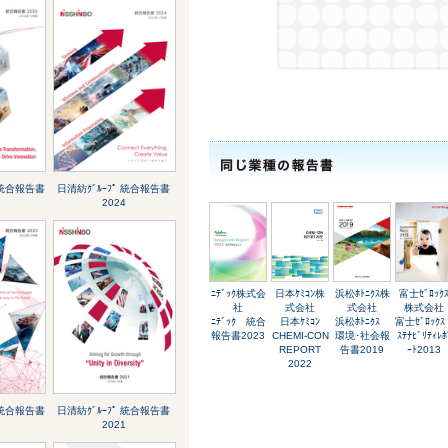
 統合報告書
日清紡ｸﾞﾙｰﾌﾟ 統合報告書
2024
ﾆﾃﾞｯｸ株式会
日本ｹﾐｺﾝ株
浜松ﾎﾄﾆｸｽ株
富士ｾﾞﾛｯｸ
社
式会社
式会社
株式会社
ﾆﾃﾞｯｸ 統合
日本ｹﾐｺﾝ
浜松ﾎﾄﾆｸｽ
富士ｾﾞﾛｯｸｽ 
報告書2023
CHEMI-CON
環境･社会報
ｽﾃﾅﾋﾞﾘﾃｨﾚﾎ
REPORT
告書2019
ｰﾄ2013
2022
 統合報告書
日清紡ｸﾞﾙｰﾌﾟ 統合報告書
2021