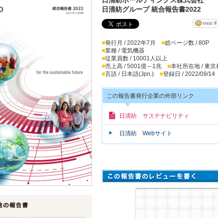
日清紡グループ 統合報告書2022
■
発行月 / 2022年7月
■
総ページ数 / 80P
■
業種 / 電気機器
■
従業員数 / 10001人以上
■
売上高 / 5001億～1兆
■
本社所在地 / 東京
■
言語 / 日本語(Jpn.)
■
登録日 / 2022/09/14
この報告書発行企業の外部リンク
日清紡 サステナビリティ
日清紡 Webサイト