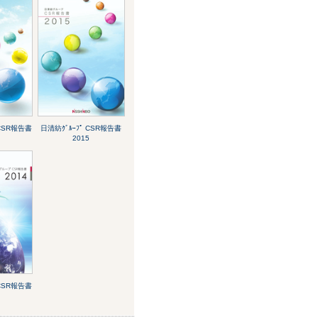
 CSR報告書
日清紡ｸﾞﾙｰﾌﾟ CSR報告書
2015
 CSR報告書