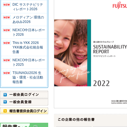
DIC サステナビリテ
ィレポート2026
メロディアン 環境の
あゆみ2026
NEXCO中日本レポー
ト2026
This is YKK 2026
YKK株式会社統合報
告書
NEXCO中日本レポー
ト2025
TSUNAGU2026 生
協・環境・社会活動
報告書