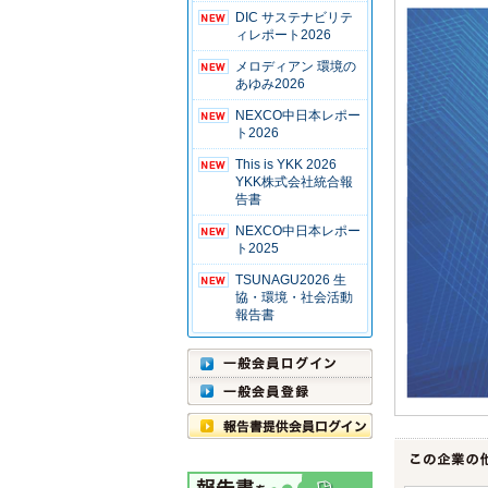
DIC サステナビリテ
ィレポート2026
メロディアン 環境の
あゆみ2026
NEXCO中日本レポー
ト2026
This is YKK 2026
YKK株式会社統合報
告書
NEXCO中日本レポー
ト2025
TSUNAGU2026 生
協・環境・社会活動
報告書