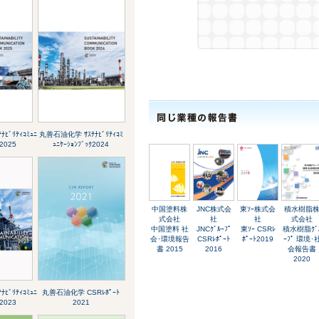
ﾋﾞﾘﾃｨｺﾐｭﾆ
丸善石油化学 ｻｽﾃﾅﾋﾞﾘﾃｨｺﾐ
ｸ2025
ｭﾆｹｰｼｮﾝﾌﾞｯｸ2024
中国塗料株
JNC株式会
東ｿｰ株式会
積水樹脂
式会社
社
社
式会社
中国塗料 社
JNCｸﾞﾙｰﾌﾟ
東ｿｰ CSRﾚ
積水樹脂ｸﾞ
会･環境報告
CSRﾚﾎﾟｰﾄ
ﾎﾟｰﾄ2019
ｰﾌﾟ 環境･
書 2015
2016
会報告書
2020
ﾋﾞﾘﾃｨｺﾐｭﾆ
丸善石油化学 CSRﾚﾎﾟｰﾄ
ｸ2023
2021