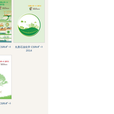
Rﾚﾎﾟｰﾄ
丸善石油化学 CSRﾚﾎﾟｰﾄ
2014
Rﾚﾎﾟｰﾄ