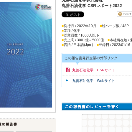
丸善石油化学 CSRレポート2022
■
発行月 / 2022年10月
■
総ページ数 / 48P
■
業種 / 化学
■
従業員数 / 1000人以下
■
売上高 / 3001億～5000億
■
本社所在地 /
■
言語 / 日本語(Jpn.)
■
登録日 / 2023/01/16
この報告書発行企業の外部リンク
丸善石油化学 CSRサイト
丸善石油化学 Webサイト