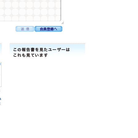
株
ﾙ
社