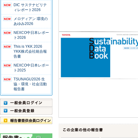
DIC サステナビリテ
ィレポート2026
メロディアン 環境の
あゆみ2026
NEXCO中日本レポー
ト2026
This is YKK 2026
YKK株式会社統合報
告書
NEXCO中日本レポー
ト2025
TSUNAGU2026 生
協・環境・社会活動
報告書