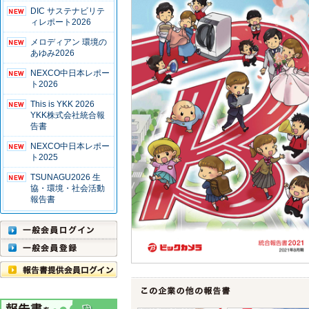
DIC サステナビリテ
ィレポート2026
メロディアン 環境の
あゆみ2026
NEXCO中日本レポー
ト2026
This is YKK 2026
YKK株式会社統合報
告書
NEXCO中日本レポー
ト2025
TSUNAGU2026 生
協・環境・社会活動
報告書