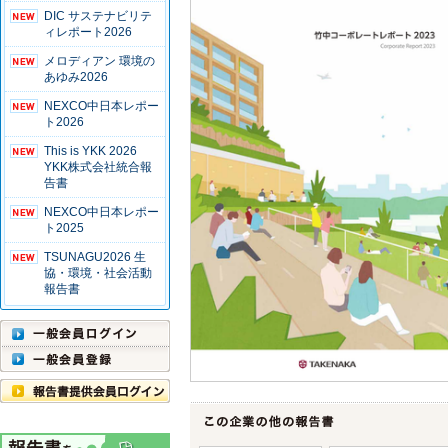
DIC サステナビリテ
ィレポート2026
メロディアン 環境の
あゆみ2026
NEXCO中日本レポー
ト2026
This is YKK 2026
YKK株式会社統合報
告書
NEXCO中日本レポー
ト2025
TSUNAGU2026 生
協・環境・社会活動
報告書