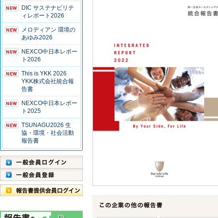
DIC サステナビリテ
ィレポート2026
メロディアン 環境の
あゆみ2026
NEXCO中日本レポー
ト2026
This is YKK 2026
YKK株式会社統合報
告書
NEXCO中日本レポー
ト2025
TSUNAGU2026 生
協・環境・社会活動
報告書