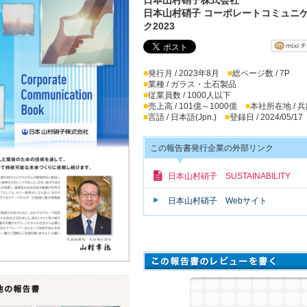
日本山村硝子 コーポレートコミュニ
ク2023
■
発行月 / 2023年8月
■
総ページ数 / 7P
■
業種 / ガラス・土石製品
■
従業員数 / 1000人以下
■
売上高 / 101億～1000億
■
本社所在地 / 
■
言語 / 日本語(Jpn.)
■
登録日 / 2024/05/17
この報告書発行企業の外部リンク
日本山村硝子 SUSTAINABILITY
日本山村硝子 Webサイト