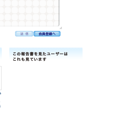
ﾙ
ｰ
告