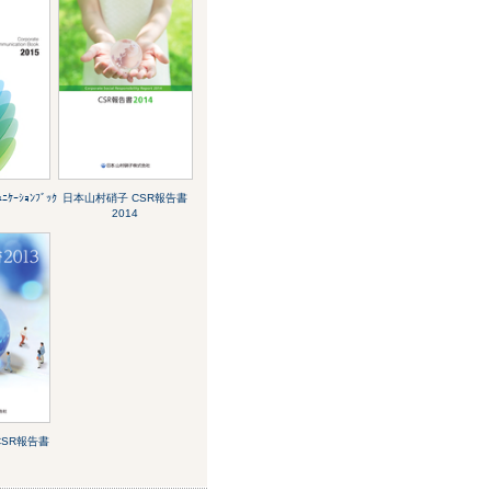
ｹｰｼｮﾝﾌﾞｯｸ
日本山村硝子 CSR報告書
2014
CSR報告書