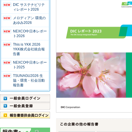
DIC サステナビリテ
ィレポート2026
メロディアン 環境の
あゆみ2026
NEXCO中日本レポー
ト2026
This is YKK 2026
YKK株式会社統合報
告書
NEXCO中日本レポー
ト2025
TSUNAGU2026 生
協・環境・社会活動
報告書