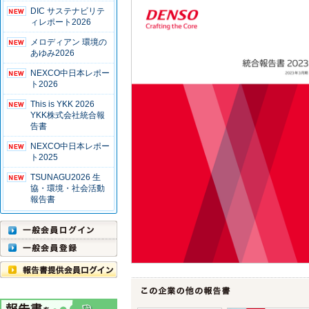
DIC サステナビリテ
ィレポート2026
メロディアン 環境の
あゆみ2026
NEXCO中日本レポー
ト2026
This is YKK 2026
YKK株式会社統合報
告書
NEXCO中日本レポー
ト2025
TSUNAGU2026 生
協・環境・社会活動
報告書