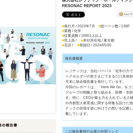
RESONAC REPORT 2023
■
発行月 / 2023年7月
■
総ページ数 / 138P
■
業種 / 化学
■
従業員数 / 10001人以上
■
売上高 /
■
本社所在地 / 東京都
■
言語 /
■
登録日 / 2024/05/30
報告書概要
レゾナックは、当社パーパス「化学の力で
ークホルダーの皆さまにできるだけ具体的
月末に統合報告書を発行しています。
今回のレポートは、「Here We Go」
グループの戦略と取り組みを、財務・非財
す。特に、CEOが最も力を入れている人
や共創型人材育成に関する特集を設けた他、C
ナックの目指す姿に向けての想いを記載し
載しています。
この報告書発行企業の外部リンク