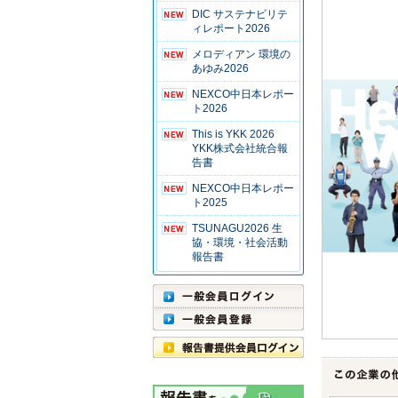
DIC サステナビリテ
ィレポート2026
メロディアン 環境の
あゆみ2026
NEXCO中日本レポー
ト2026
This is YKK 2026
YKK株式会社統合報
告書
NEXCO中日本レポー
ト2025
TSUNAGU2026 生
協・環境・社会活動
報告書