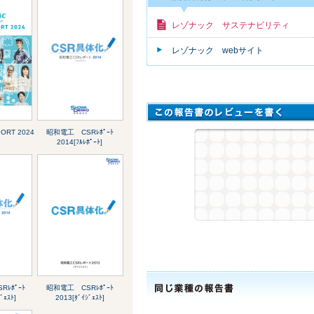
レゾナック サステナビリティ
レゾナック webサイト
ORT 2024
昭和電工 CSRﾚﾎﾟｰﾄ
2014[ﾌﾙﾚﾎﾟｰﾄ]
ﾚﾎﾟｰﾄ
昭和電工 CSRﾚﾎﾟｰﾄ
ﾞｪｽﾄ]
2013[ﾀﾞｲｼﾞｪｽﾄ]