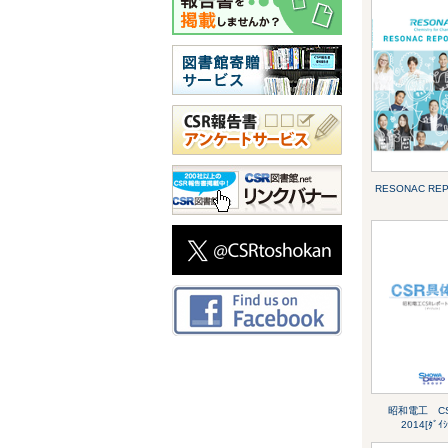
RESONAC REP
昭和電工 CSR
2014[ﾀﾞｲｼ