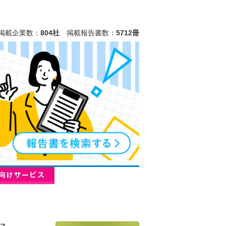
掲載企業数：
804社
掲載報告書数：
5712冊
ス