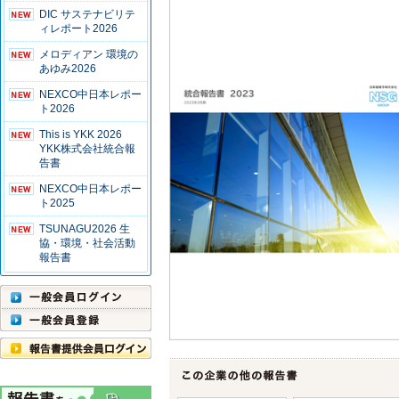
DIC サステナビリテ
ィレポート2026
メロディアン 環境の
あゆみ2026
NEXCO中日本レポー
ト2026
This is YKK 2026
YKK株式会社統合報
告書
NEXCO中日本レポー
ト2025
TSUNAGU2026 生
協・環境・社会活動
報告書