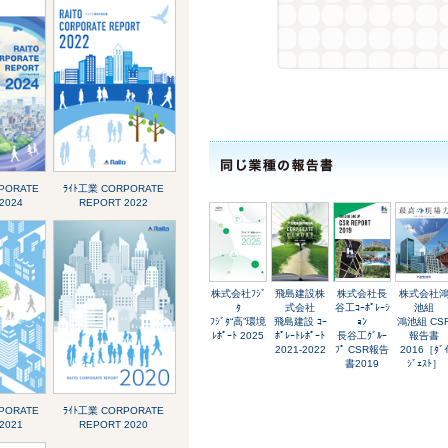
PORATE
ﾗｲﾄ工業 CORPORATE
2024
REPORT 2022
株式会社ﾌｼﾞ
飛島建設株
株式会社長
株式会社
ﾀ
式会社
谷工ｺｰﾎﾟﾚｰｼ
池組
ﾌｼﾞﾀ“高”環境
飛島建設 ｺｰ
ｮﾝ
鴻池組 CS
ﾚﾎﾟｰﾄ 2025
ﾎﾟﾚｰﾄﾚﾎﾟｰﾄ
長谷工ｸﾞﾙｰ
報告書
2021-2022
ﾌﾟ CSR報告
2016［ﾀﾞ
書2019
ｼﾞｪｽﾄ］
PORATE
ﾗｲﾄ工業 CORPORATE
2021
REPORT 2020