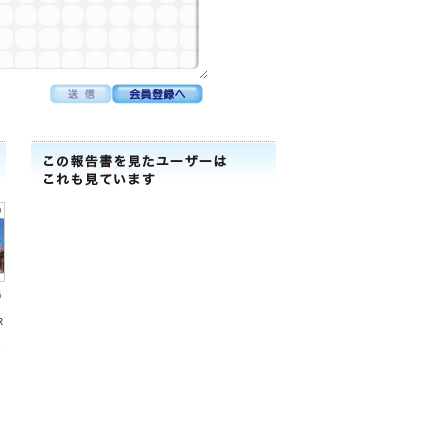
鴻
R
ｲ