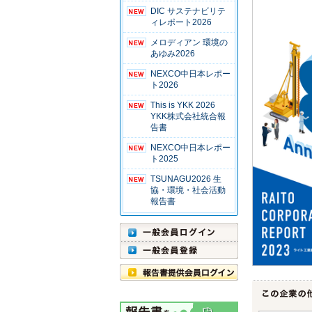
DIC サステナビリテ
ィレポート2026
メロディアン 環境の
あゆみ2026
NEXCO中日本レポー
ト2026
This is YKK 2026
YKK株式会社統合報
告書
NEXCO中日本レポー
ト2025
TSUNAGU2026 生
協・環境・社会活動
報告書