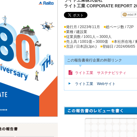
ライト工業 CORPORATE REPORT 2
■
発行月 / 2023年11月
■
総ページ数 / 72P
■
業種 / 建設業
■
従業員数 / 1001人～3000人
■
売上高 / 1001億～3000億
■
本社所在地 /
■
言語 / 日本語(Jpn.)
■
登録日 / 2024/06/05
この報告書発行企業の外部リンク
ライト工業 サステナビリティ
ライト工業 Webサイト