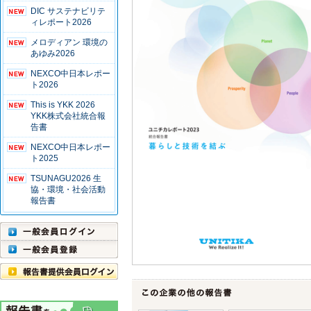
DIC サステナビリテ
ィレポート2026
メロディアン 環境の
あゆみ2026
NEXCO中日本レポー
ト2026
This is YKK 2026
YKK株式会社統合報
告書
NEXCO中日本レポー
ト2025
TSUNAGU2026 生
協・環境・社会活動
報告書