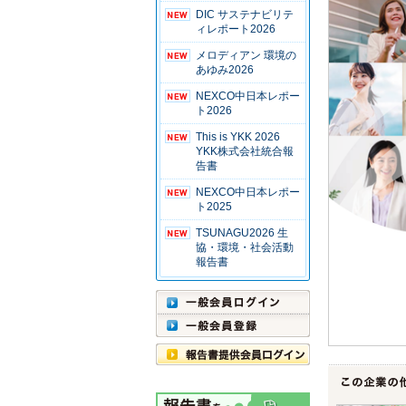
DIC サステナビリテ
ィレポート2026
メロディアン 環境の
あゆみ2026
NEXCO中日本レポー
ト2026
This is YKK 2026
YKK株式会社統合報
告書
NEXCO中日本レポー
ト2025
TSUNAGU2026 生
協・環境・社会活動
報告書