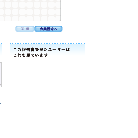
工
社
工
ﾚ