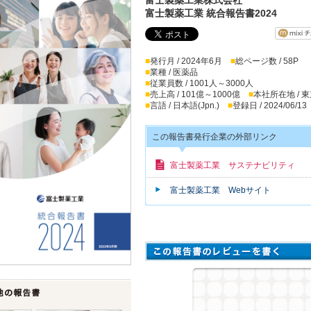
富士製薬工業 統合報告書2024
■
発行月 / 2024年6月
■
総ページ数 / 58P
■
業種 / 医薬品
■
従業員数 / 1001人～3000人
■
売上高 / 101億～1000億
■
本社所在地 / 
■
言語 / 日本語(Jpn.)
■
登録日 / 2024/06/13
この報告書発行企業の外部リンク
富士製薬工業 サステナビリティ
富士製薬工業 Webサイト