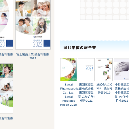
統合報告書
富士製薬工業 統合報告書
2022
Sawai
田辺三菱製
株式会社ﾂﾑﾗ
小野薬品
Pharmaceutical
薬株式会社
ﾂﾑﾗ 統合報
業株式会
Co., Ltd.
田辺三菱製
告書2019
小野薬品
Sawai
薬 ｻｽﾃﾅﾋﾞﾘﾃｨ
業 ｺｰﾎﾟﾚｰﾄ
Integrated
報告2021
ﾎﾟｰﾄ2016
Report 2018
統合報告書