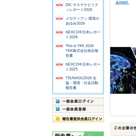
DIC サステナビリテ
ィレポート2026
メロディアン 環境の
あゆみ2026
NEXCO中日本レポー
ト2026
This is YKK 2026
YKK株式会社統合報
告書
NEXCO中日本レポー
ト2025
TSUNAGU2026 生
協・環境・社会活動
報告書