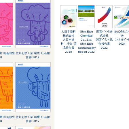
大日本塗料
Shin-Etsu
関西ﾍﾟｲﾝﾄ株
株式会社ﾌｧ
株式会社
Chemical
式会社
ｹﾙ
大日本塗
Co., Ltd.
関西ﾍﾟｲﾝﾄ 統
ﾌｧﾝｹﾙﾚﾎﾟｰ
料 社会･環
Shin-Etsu
合報告書
2024
境報告書
Sustainability
2022
2018
Report 2022
境･社会報告
荒川化学工業 環境･社会報
20
告書 2019
境･社会報告
荒川化学工業 環境･社会報
18
告書 2017