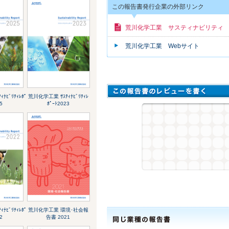
この報告書発行企業の外部リンク
荒川化学工業 サスティナビリティ
荒川化学工業 Webサイト
ﾅﾋﾞﾘﾃｨﾚﾎﾟ
荒川化学工業 ｻｽﾃｨﾅﾋﾞﾘﾃｨﾚ
5
ﾎﾟｰﾄ2023
ﾅﾋﾞﾘﾃｨﾚﾎﾟ
荒川化学工業 環境･社会報
2
告書 2021