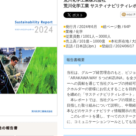
荒川化学工業 サスティナビリティレポ
■
発行月 / 2024年6月
■
総ページ数 / 64P
■
業種 / 化学
■
従業員数 / 1001人～3000人
■
売上高 / 101億～1000億
■
本社所在地 / 
■
言語 / 日本語(Jpn.)
■
登録日 / 2024/06/17
報告書概要
当社は、グループ経営理念のもと、ビジョ
「ARAKAWA WAY ５つのKIZUNA
ーへの貢献を通じて当社グループの持続可
クホルダーの皆様にお伝えすることを目的に
を纏めた「サスティナビリティレポート」
本レポートでは、当社グループの現状と
目指した取り組みについて説明し、中期経
本などのサスティナビリティ情報開示の充
このレポートを通し、すべてのステーク
に、コミュニケーションツールとしても活