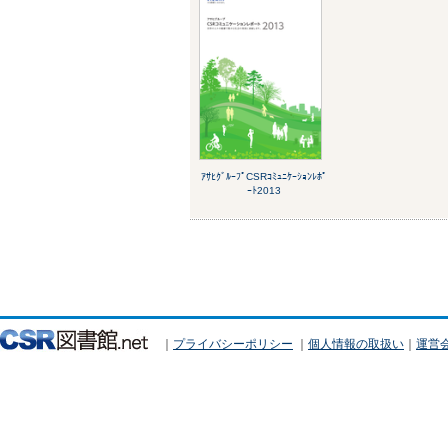
ｱｻﾋｸﾞﾙｰﾌﾟCSRｺﾐｭﾆｹｰｼｮﾝﾚﾎﾟ
ｰﾄ2013
｜
プライバシーポリシー
｜
個人情報の取扱い
｜
運営