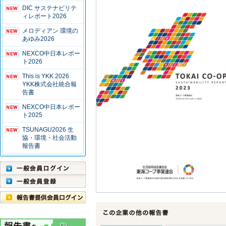
DIC サステナビリテ
ィレポート2026
メロディアン 環境の
あゆみ2026
NEXCO中日本レポー
ト2026
This is YKK 2026
YKK株式会社統合報
告書
NEXCO中日本レポー
ト2025
TSUNAGU2026 生
協・環境・社会活動
報告書