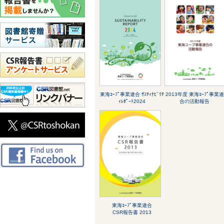
東海ｺｰﾌﾟ事業連合 ｻｽﾃｨﾅﾋﾞﾘﾃ
2013年度 東海ｺｰﾌﾟ事業連
ｨﾚﾎﾟｰﾄ2024
合の活動報告
東海ｺｰﾌﾟ事業連合
CSR報告書 2013