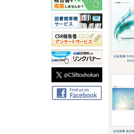
住友商事 ｻｽﾃﾅﾋﾞ
2024
住友商事 統合報