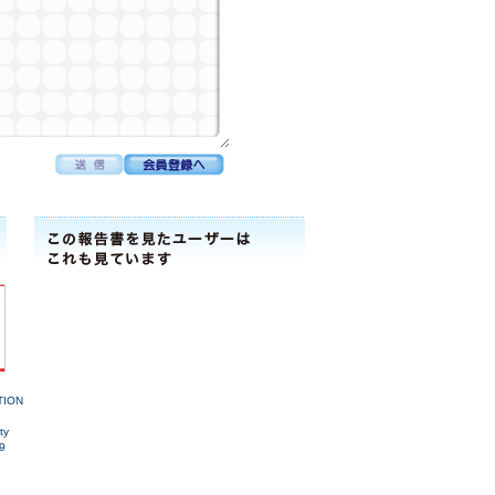
TION
ty
9