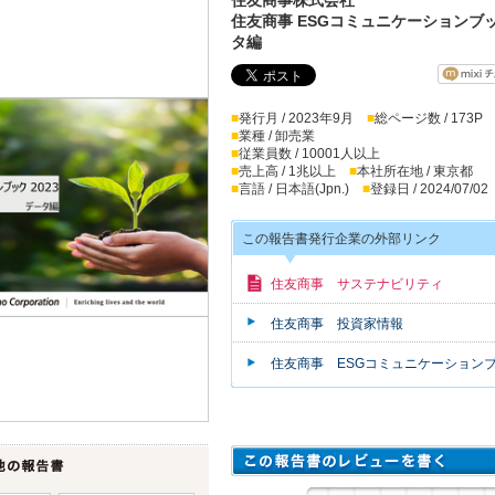
住友商事 ESGコミュニケーションブック
タ編
■
発行月 / 2023年9月
■
総ページ数 / 173P
■
業種 / 卸売業
■
従業員数 / 10001人以上
■
売上高 / 1兆以上
■
本社所在地 / 東京都
■
言語 / 日本語(Jpn.)
■
登録日 / 2024/07/02
この報告書発行企業の外部リンク
住友商事 サステナビリティ
住友商事 投資家情報
住友商事 ESGコミュニケーション