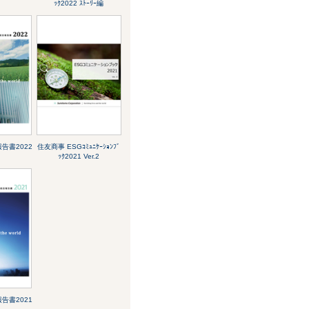
ｯｸ2022 ｽﾄｰﾘｰ編
告書2022
住友商事 ESGｺﾐｭﾆｹｰｼｮﾝﾌﾞ
ｯｸ2021 Ver.2
告書2021