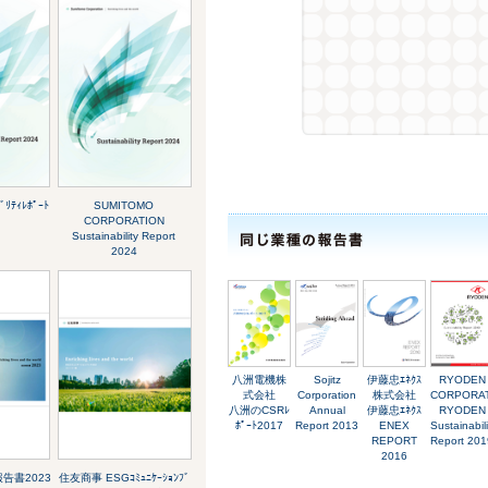
ﾘﾃｨﾚﾎﾟｰﾄ
SUMITOMO
CORPORATION
Sustainability Report
2024
八洲電機株
Sojitz
伊藤忠ｴﾈｸｽ
RYODEN
式会社
Corporation
株式会社
CORPORA
八洲のCSRﾚ
Annual
伊藤忠ｴﾈｸｽ
RYODEN
ﾎﾟｰﾄ2017
Report 2013
ENEX
Sustainabili
REPORT
Report 201
2016
告書2023
住友商事 ESGｺﾐｭﾆｹｰｼｮﾝﾌﾞ