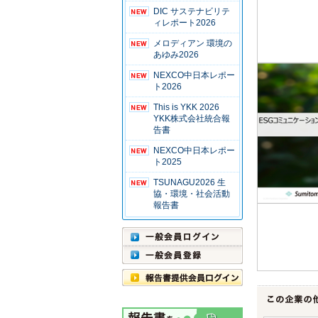
DIC サステナビリテ
ィレポート2026
メロディアン 環境の
あゆみ2026
NEXCO中日本レポー
ト2026
This is YKK 2026
YKK株式会社統合報
告書
NEXCO中日本レポー
ト2025
TSUNAGU2026 生
協・環境・社会活動
報告書