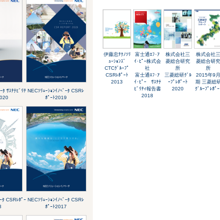
伊藤忠ﾃｸﾉｿﾘ
富士通ｴﾌ･ｱ
株式会社三
株式会社
ｭｰｼｮﾝｽﾞ
ｲ･ﾋﾟｰ株式会
菱総合研究
菱総合研
CTCｸﾞﾙｰﾌﾟ
社
所
所
CSRﾚﾎﾟｰﾄ
富士通ｴﾌ･ｱ
三菱総研ｸﾞﾙ
2015年9
2013
ｲ･ﾋﾟｰ ｻｽﾃﾅ
ｰﾌﾟﾚﾎﾟｰﾄ
期 三菱総
ﾋﾞﾘﾃｨ報告書
2020
ｸﾞﾙｰﾌﾟﾚﾎﾟｰ
ｰﾀ ｻｽﾃﾅﾋﾞﾘﾃ
NECｿﾘｭｰｼｮﾝｲﾉﾍﾞｰﾀ CSRﾚ
2018
2020
ﾎﾟｰﾄ2019
ｰﾀ CSRﾚﾎﾟｰ
NECｿﾘｭｰｼｮﾝｲﾉﾍﾞｰﾀ CSRﾚ
8
ﾎﾟｰﾄ2017