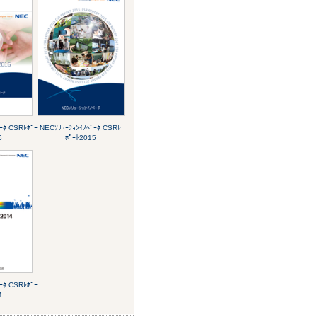
ｰﾀ CSRﾚﾎﾟｰ
NECｿﾘｭｰｼｮﾝｲﾉﾍﾞｰﾀ CSRﾚ
6
ﾎﾟｰﾄ2015
ｰﾀ CSRﾚﾎﾟｰ
4