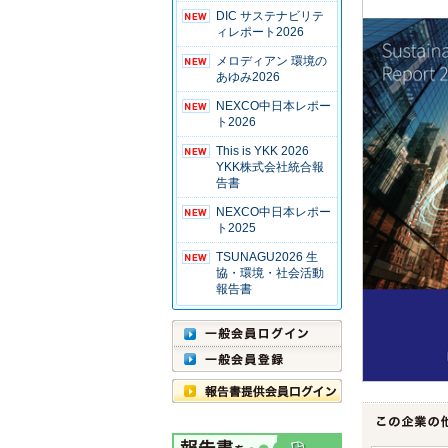
DIC サステナビリテ
ィレポート2026
メロディアン 環境の
あゆみ2026
NEXCO中日本レポー
ト2026
This is YKK 2026
YKK株式会社統合報
告書
NEXCO中日本レポー
ト2025
TSUNAGU2026 生
協・環境・社会活動
報告書