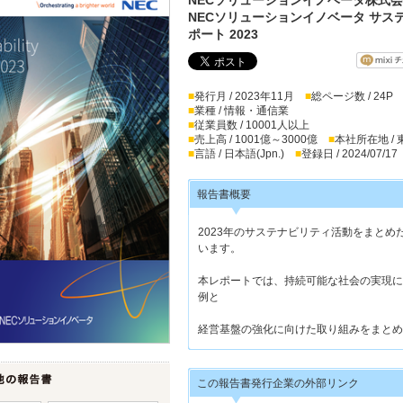
NECソリューションイノベータ サス
ポート 2023
■
発行月 / 2023年11月
■
総ページ数 / 24P
■
業種 / 情報・通信業
■
従業員数 / 10001人以上
■
売上高 / 1001億～3000億
■
本社所在地 /
■
言語 / 日本語(Jpn.)
■
登録日 / 2024/07/17
報告書概要
2023年のサステナビリティ活動をまとめ
います。
本レポートでは、持続可能な社会の実現に
例と
経営基盤の強化に向けた取り組みをまとめ
この報告書発行企業の外部リンク