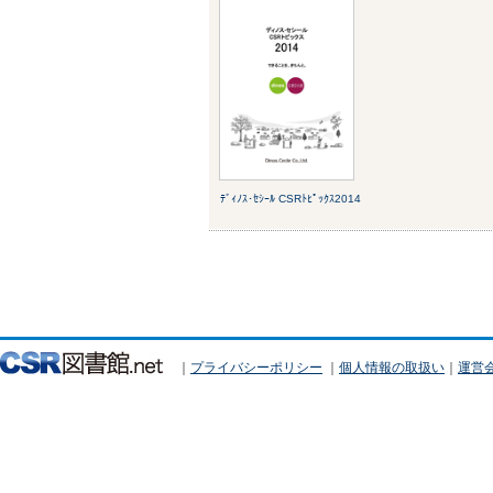
ﾃﾞｨﾉｽ･ｾｼｰﾙ CSRﾄﾋﾟｯｸｽ2014
｜
プライバシーポリシー
｜
個人情報の取扱い
｜
運営