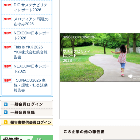
DIC サステナビリテ
ィレポート2026
メロディアン 環境の
あゆみ2026
NEXCO中日本レポー
ト2026
This is YKK 2026
YKK株式会社統合報
告書
NEXCO中日本レポー
ト2025
TSUNAGU2026 生
協・環境・社会活動
報告書